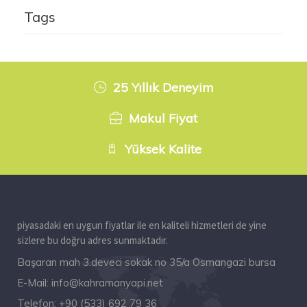
Tags
25 Yıllık Deneyim
Makul Fiyat
Yüksek Kalite
piyasadaki en uygun fiyatlar ile en kaliteli hizmetleri de yine
sizlere bu doğru adres sunmaktadır.
Başaran mah 3.deveci sokak no 35/a Osmangazi bursa
E-Mail:
info@kahramanyapi.net
Telefon:
+90 (533) 692 79 36