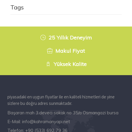
Tags
25 Yıllık Deneyim
Makul Fiyat
Yüksek Kalite
piyasadaki en uygun fiyatlar ile en kaliteli hizmetleri de yine
sizlere bu doğru adres sunmaktadır.
Başaran mah 3.deveci sokak no 35/a Osmangazi bursa
E-Mail:
info@kahramanyapi.net
Telefon:
+90 (533) 692 79 36