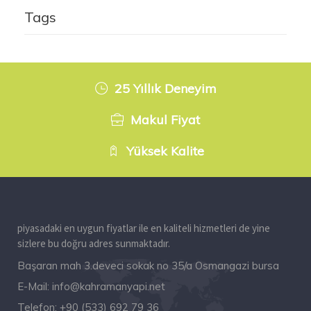
Tags
25 Yıllık Deneyim
Makul Fiyat
Yüksek Kalite
piyasadaki en uygun fiyatlar ile en kaliteli hizmetleri de yine
sizlere bu doğru adres sunmaktadır.
Başaran mah 3.deveci sokak no 35/a Osmangazi bursa
E-Mail:
info@kahramanyapi.net
Telefon:
+90 (533) 692 79 36