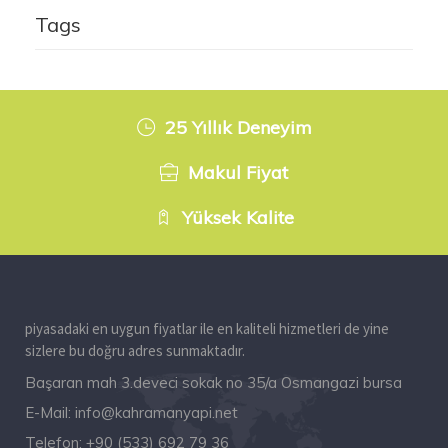
Tags
25 Yıllık Deneyim
Makul Fiyat
Yüksek Kalite
piyasadaki en uygun fiyatlar ile en kaliteli hizmetleri de yine
sizlere bu doğru adres sunmaktadır.
Başaran mah 3.deveci sokak no 35/a Osmangazi bursa
E-Mail:
info@kahramanyapi.net
Telefon:
+90 (533) 692 79 36