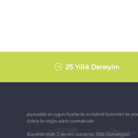
25 Yıllık Deneyim
piyasadaki en uygun fiyatlar ile en kaliteli hizmetleri de yin
sizlere bu doğru adres sunmaktadır.
Başaran mah 3.deveci sokak no 35/a Osmangazi