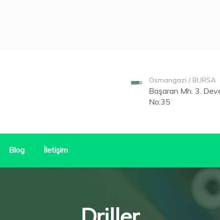
Osmangazi / BURSA
Başaran Mh. 3. Deve
No:35
Blog
İletişim
Driller