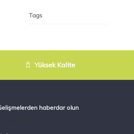
Tags
Yüksek Kalite
Gelişmelerden haberdar olun
mc4wp_form id="196"]