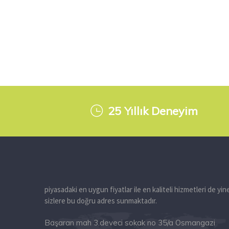
25 Yıllık Deneyim
piyasadaki en uygun fiyatlar ile en kaliteli hizmetleri de yin
sizlere bu doğru adres sunmaktadır.
Başaran mah 3.deveci sokak no 35/a Osmangazi