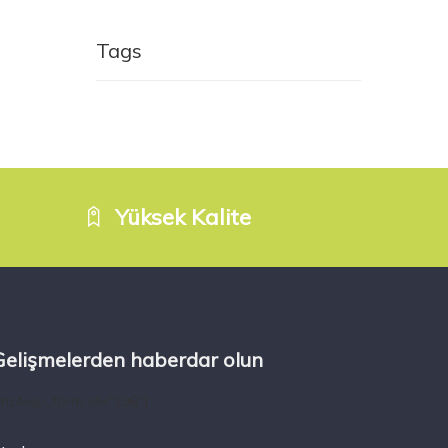
Tags
Yüksek Kalite
Gelişmelerden haberdar olun
mc4wp_form id="196"]