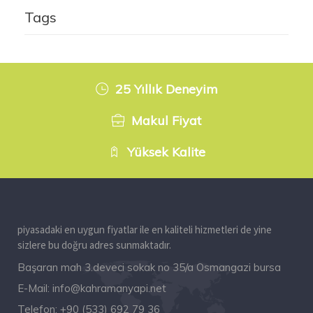
Tags
25 Yıllık Deneyim
Makul Fiyat
Yüksek Kalite
piyasadaki en uygun fiyatlar ile en kaliteli hizmetleri de yine
sizlere bu doğru adres sunmaktadır.
Başaran mah 3.deveci sokak no 35/a Osmangazi bursa
E-Mail:
info@kahramanyapi.net
Telefon:
+90 (533) 692 79 36