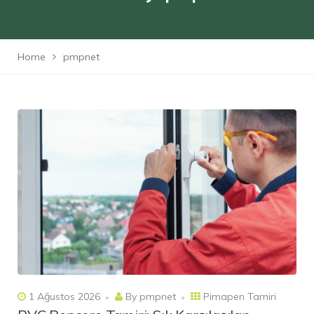
Home
pmpnet
1 Ağustos 2026
By
pmpnet
Pimapen Tamiri