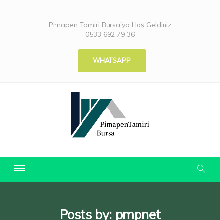
Pimapen Tamiri Bursa'ya Hoş Geldiniz
0533 692 79 36
WHATSAPP
Posts by:
pmpnet